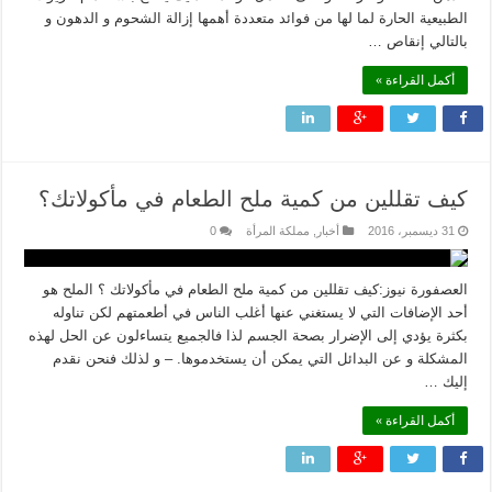
الطبيعية ‏الحارة لما لها من فوائد متعددة أهمها إزالة الشحوم و الدهون و
بالتالي إنقاص …
أكمل القراءة »
كيف تقللين من كمية ملح الطعام في مأكولاتك؟
31 ديسمبر، 2016
أخبار
,
مملكة المرأة
0
العصفورة نيوز:كيف تقللين من كمية ملح الطعام في مأكولاتك ؟ الملح هو
أحد الإضافات التي لا يستغني عنها أغلب الناس في أطعمتهم لكن تناوله
بكثرة يؤدي إلى الإضرار بصحة الجسم لذا فالجميع يتساءلون عن الحل لهذه
المشكلة و عن البدائل التي يمكن أن يستخدموها. – و لذلك فنحن نقدم
إليك …
أكمل القراءة »