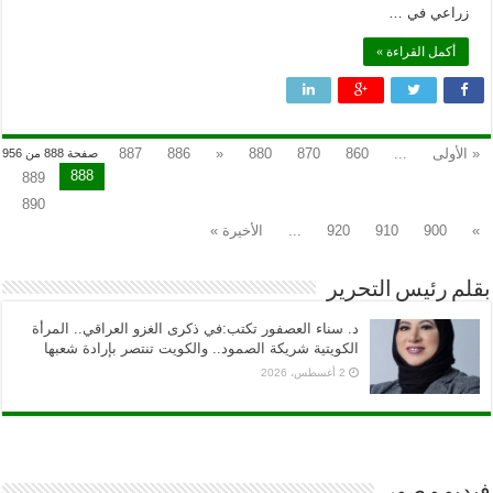
زراعي في …
أكمل القراءة »
« الأولى
...
860
870
880
«
886
887
صفحة 888 من 956
888
889
890
»
900
910
920
...
الأخيرة »
بقلم رئيس التحرير
د. سناء العصفور تكتب:في ذكرى الغزو العراقي.. المرأة
الكويتية شريكة الصمود.. والكويت تنتصر بإرادة شعبها
2 أغسطس، 2026
فيديو و صور