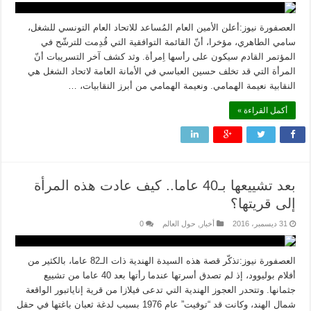
العصفورة نيوز:أعلن الأمين العام المُساعد للاتحاد العام التونسي للشغل،
سامي الطاهري، مؤخرا، أنّ القائمة التوافقية التي قُدِمت للترشّح في
المؤتمر القادم سيكون على رأسها اِمرأة. وثد كشف آخر التسريبات أنّ
المرأة التي قد تخلف حسين العباسي في الأمانة العامة لاتحاد الشغل هي
النقابية نعيمة الهمامي. ونعيمة الهمامي من أبرز النقابيات، …
أكمل القراءة »
بعد تشييعها بـ40 عاما.. كيف عادت هذه المرأة
إلى قريتها؟
31 ديسمبر، 2016
أخبار
,
حول العالم
0
العصفورة نيوز:تذكّر قصة هذه السيدة الهندية ذات الـ82 عاما، بالكثير من
أفلام بوليوود، إذ لم تصدق أسرتها عندما رأتها بعد 40 عاما من تشييع
جثمانها. وتتحدر العجوز الهندية التي تدعى فيلازا من قرية إناياتبور الواقعة
شمال الهند، وكانت قد “توفيت” عام 1976 بسبب لدغة ثعبان باغتها في حقل