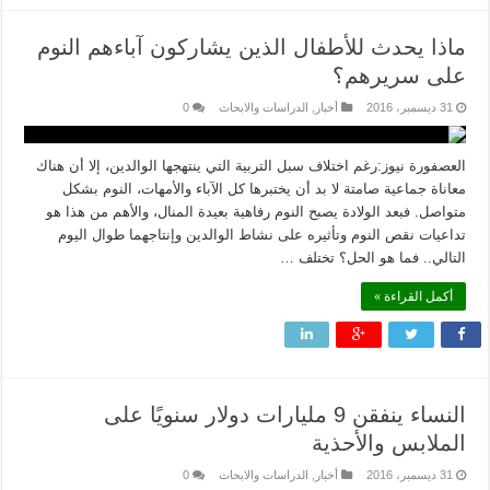
ماذا يحدث للأطفال الذين يشاركون آباءهم النوم
على سريرهم؟
31 ديسمبر، 2016
أخبار
,
الدراسات والابحاث
0
العصفورة نيوز:رغم اختلاف سبل التربية التي ينتهجها الوالدين، إلا أن هناك
معاناة جماعية صامتة لا بد أن يختبرها كل الآباء والأمهات، النوم بشكل
متواصل. فبعد الولادة يصبح النوم رفاهية بعيدة المنال، والأهم من هذا هو
تداعيات نقص النوم وتأثيره على نشاط الوالدين وإنتاجهما طوال اليوم
التالي.. فما هو الحل؟ تختلف …
أكمل القراءة »
النساء ينفقن 9 مليارات دولار سنويًا على
الملابس والأحذية
31 ديسمبر، 2016
أخبار
,
الدراسات والابحاث
0