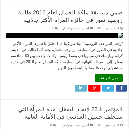
ضمن مسابقة ملكة الجمال لعام 2016:طالبة
روسية تفوز في جائزة المرأة الأكثر جاذبية
31 ديسمبر، 2016
أخبار
,
الصحة والجمال
0
تُوجت المراهقة الروسية “ألينا شونكينا” (19 عامًا) باعتبارها المرأة الأكثر
جاذبية في الصور في مسابقة مرموقة للجمال، وتعد ألينا طالبة في مدينة
كراسنويارسك في سيبريا في وسط روسيا، وكانت واحدة بين 60 متنافسة
وصلوا إلى المرحلة النهائية في مسابقة ملكة الجمال لعام 2016 في مدينة
مانتشولى، ولاحظ جمالها المُحكمون الذين …
أكمل القراءة »
المؤتمر الـ23 لاِتحاد الشغل: هذه المرأة التي
ستخلف حسين العباسي في الأمانة العامة
31 ديسمبر، 2016
أخبار
,
ندوات ومؤتمرات
0