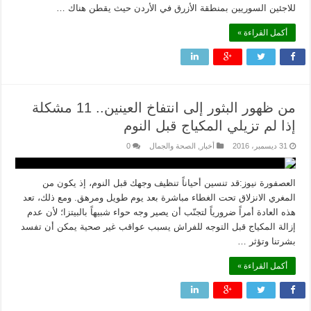
للاجئين السوريين بمنطقة الأزرق في الأردن حيث يقطن هناك …
أكمل القراءة »
من ظهور البثور إلى انتفاخ العينين.. 11 مشكلة
إذا لم تزيلي المكياج قبل النوم
31 ديسمبر، 2016
أخبار
,
الصحة والجمال
0
العصفورة نيوز:قد تنسين أحياناً تنظيف وجهك قبل النوم، إذ يكون من
المغري الانزلاق تحت الغطاء مباشرة بعد يوم طويل ومرهق. ومع ذلك، تعد
هذه العادة أمراً ضرورياً لتجنّب أن يصير وجه حواء شبيهاً بالبيتزا؛ لأن عدم
إزالة المكياج قبل التوجه للفراش يسبب عواقب غير صحية يمكن أن تفسد
بشرتنا وتؤثر …
أكمل القراءة »