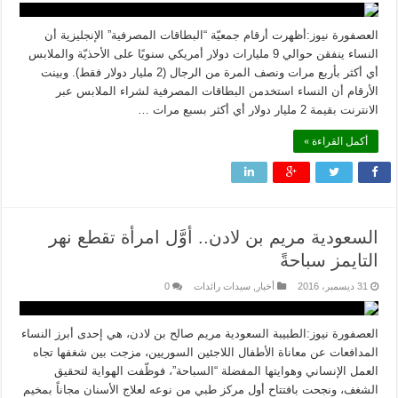
العصفورة نيوز:أظهرت أرقام جمعيّة “البطاقات المصرفية” الإنجليزية أن
النساء ينفقن حوالي 9 مليارات دولار أمريكي سنويًا على الأحذيّة والملابس
أي أكثر بأربع مرات ونصف المرة من الرجال (2 مليار دولار فقط). وبينت
الأرقام أن النساء استخدمن البطاقات المصرفية لشراء الملابس عبر
الانترنت بقيمة 2 مليار دولار أي أكثر بسبع مرات …
أكمل القراءة »
السعودية مريم بن لادن.. أوَّل امرأة تقطع نهر
التايمز سباحةً
31 ديسمبر، 2016
أخبار
,
سيدات رائدات
0
العصفورة نيوز:الطبيبة السعودية مريم صالح بن لادن، هي إحدى أبرز النساء
المدافعات عن معاناة الأطفال اللاجئين السوريين، مزجت بين شغفها تجاه
العمل الإنساني وهوايتها المفضلة “السباحة”، فوظّفت الهواية لتحقيق
الشغف، ونجحت بافتتاح أول مركز طبي من نوعه لعلاج الأسنان مجاناً بمخيم