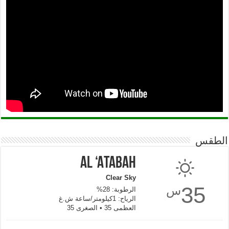
الطقس
Al ‘Atabah
Clear Sky
35
س
الرطوبة: 28%
الرياح: 1كيلومتر/ساعة ش.غ
العظمى 35 • الصغرى 35