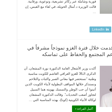
فورية وشاملة عبر ركائز تشريعية، وتوعوية، ورقابية.
قالت الوزيرة د.أمثال الحويلة، في لقاء مع القبس، إن
…
LinkedIn
قدمت خلال فترة الغزو نموذجاً مشرفاً في
م المجتمع والحفاظ على تماسكه
أكدت وزير الأشغال العامة الدكتورة نورة المشعان، أن
الذكرى الـ36 للغزو العراقي الغاشم للكويت مناسبة
وطنية “نستحضر فيها معاني الصبر والثبات والتلاحم
ونستذكر خلالها المواقف البطولية لأبناء الكويت الذين
أثبتوا أن حب الوطن والتمسك بهويته هما السبيل
لتجاوز أصعب التحديات”. وقالت الدكتورة المشعان
لوكالة الأنباء الكويتية (كونا)، بهذه المناسبة التي …
أكمل القراءة »