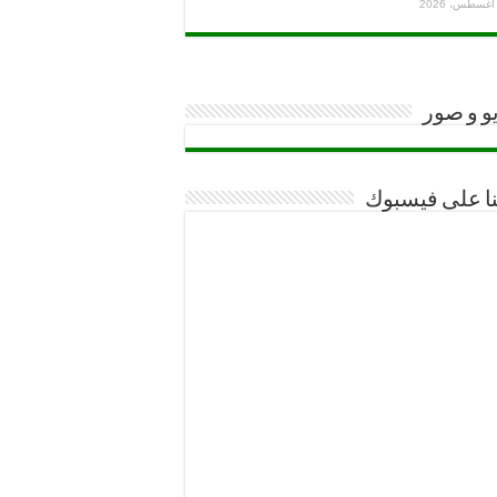
و و صور
نا على فيسبوك