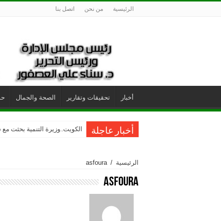
الرئيسية
من نحن
اتصل بنا
أخبار
تحقيقات وتقارير
الصحة والجمال
حو
الفونيو.. أرز الجوعى الأفريقي يغ
الكويت..وزيرة التنمية بحثت مع س
أخبار عاجلة
الرئيسية
/
asfoura
asfoura