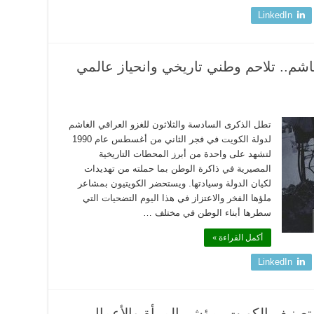
LinkedIn
لعراقي الغاشم.. تلاحم وطني تاريخي وانحياز عالمي
تطل الذكرى السادسة والثلاثون للغزو العراقي الغاشم
لدولة الكويت في فجر الثاني من أغسطس عام 1990
لتشهد على واحدة من أبرز المحطات التاريخية
المصيرية في ذاكرة الوطن بما حملته من تهديدات
لكيان الدولة وسيادتها. ويستحضر الكويتيون بمشاعر
ملؤها الفخر والاعتزاز في هذا اليوم التضحيات التي
سطرها أبناء الوطن في مختلف …
أكمل القراءة »
LinkedIn
تصنيف الكويت بمؤشر المرأة والأعمال