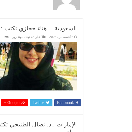
السعودية …هناء حجازي تكتب :في
6 أغسطس، 2026
أخبار
,
تحقيقات وتقارير
0
Google +
Twitter
Facebook
الإمارات ..د. نضال الطنيجي تك