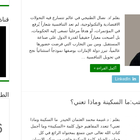
بقلم /د. نضال الطنيجي في عالم تتسارع فيه التحولات
قناة
الاقتصادية والتكنولوجية، لم تعد التنافسية شعاراً يُرفع
في المؤتمرات، أو هدفاً مرحلياً تسعى إليه الحكومات،
بل أصبحت معياراً حقيقياً لقدرة الدول على صناعة
المستقبل. ومن بين التجارب التي فرضت حضورها
عالمياً، تبرز دولة الإمارات بوصفها نموذجاً استثنائياً نجح
في تحويل التنافسية …
أكمل القراءة »
LinkedIn
الط
تب:ما السكينة وماذا تعني؟
بقلم : د.غنيمة محمد العثمان الحيدر ما السكينة وماذا
6
تعني؟ تتعدد المفاهيم حول كلمة «السكينة» وما أجمل
كتاب الله تعالى حين نتمتع بمحتواه الرائع في كل
جوانب الحياة. كلمة السكينة جاءت من سكن الإنسان