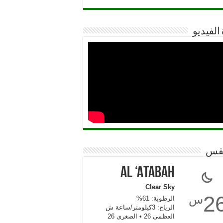
 الفيديو
قس
Al ‘Atabah
Clear Sky
2
س
الرطوبة: 61%
الرياح: 3كيلومتر/ساعة ش
العظمى 26 • الصغرى 26