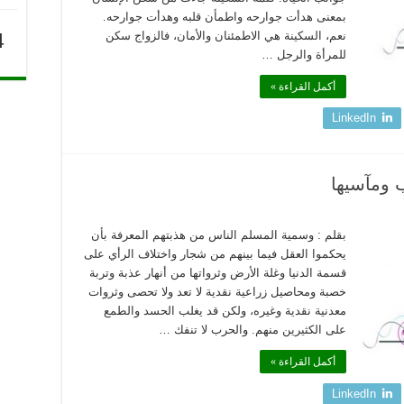
بمعنى هدأت جوارحه واطمأن قلبه وهدأت جوارحه.
4
نعم، السكينة هي الاطمئنان والأمان، فالزواج سكن
للمرأة والرجل …
أكمل القراءة »
LinkedIn
 ومآسيها
بقلم : وسمية المسلم الناس من هذبتهم المعرفة بأن
يحكموا العقل فيما بينهم من شجار واختلاف الرأي على
قسمة الدنيا وغلة الأرض وثرواتها من أنهار عذبة وتربة
خصبة ومحاصيل زراعية نقدية لا تعد ولا تحصى وثروات
معدنية نقدية وغيره، ولكن قد يغلب الحسد والطمع
على الكثيرين منهم. والحرب لا تنفك …
أكمل القراءة »
LinkedIn