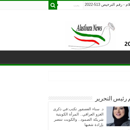
رقم الترخيص 513-2022
 رئيس التحرير
د. سناء العصفور تكتب:في ذكرى
الغزو العراقي.. المرأة الكويتية
شريكة الصمود.. والكويت تنتصر
بإرادة شعبها