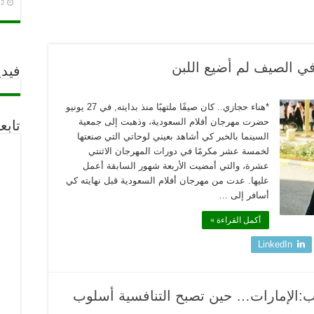
2 أغسطس، 2026
 الصيف لم أضيع اللبن
فيدي
*هناء حجازي.. كان صيفًا ملتهبًا منذ بدايته, في 27 يونيو
حضرت مهرجان أفلام السعودية، وذهبت إلى جمعية
تابع
السينما بالخبر كي أشاهد بعيني لوحاتي التي صنعتها
لخمسة عشر مكرمًا في دورات المهرجان الاثنتي
عشرة، والتي أمضيت الأربعة شهور السابقة أعمل
عليها. عدت من مهرجان أفلام السعودية قبل نهايته كي
أسافر إلى …
أكمل القراءة »
LinkedIn
تب:الإمارات… حين تصبح التنافسية أسلوب