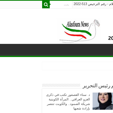
رقم الترخيص 513-2022
 رئيس التحرير
د. سناء العصفور تكتب:في ذكرى
الغزو العراقي.. المرأة الكويتية
شريكة الصمود.. والكويت تنتصر
بإرادة شعبها