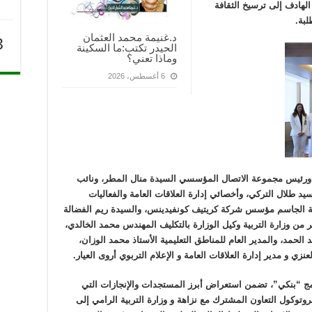
الهادف إلى ترسيخ الثقافة
لبة.
د.غنيمة محمد العثمان
3
الحيدر تكتب:ما السكينة
وماذا تعني؟
6 أغسطس، 2026
ورئيس مجموعة الاتصال المؤسسي السيدة منال المطر، ونائب
يد طلال التركي، وأخصائي إدارة العلاقات العامة والفعاليات
ة الجاسم مؤسس شركة كريتيف كونفيدينس، والسيدة ريم الفضالة
من وزارة التربية وكيل الوزارة بالتكليف المهندس محمد الخالدي،
لحمد، والمدير العام للمناطق التعليمية الأستاذ محمد الوزان،
نزي و مدير إدارة العلاقات العامة و الإعلام التربوي أروى العيار.
مج “بنكي”، تضمن استعراض أبرز المستجدات والإنجازات التي
وتوكول التعاون المشترك مع نزاهة و وزارة التربية الرامي إلى