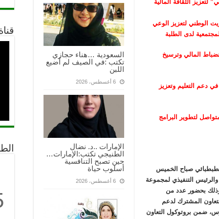
لتعزيز الثقافة المالية
يت الوطني لتعزيز الوعي
قناة
لمجتمعية لدى الطلبة
السعودية …هناء حجازي
نضباط المالي وترسيخ
تكتب :في الصيف لم أضيع
اللبن
6 أغسطس، 2026
ي دعم التعليم وتعزيز
تواصل لتطوير البرامج
الإمارات ..د. نضال
الط
الطنيجي تكتب:الإمارات…
حين تصبح التنافسية
أسلوب حياة
الطبطبائي صباح الخميس
س الإدارة والرئيس التنفيذي لمجموعة
6 أغسطس، 2026
وذلك بحضور عدد من
5
التعاون المشترك لدعم
ارس، ضمن بروتوكول التعاون