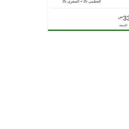
العظمى 35 • الصغرى 35
س
3
الجمعة