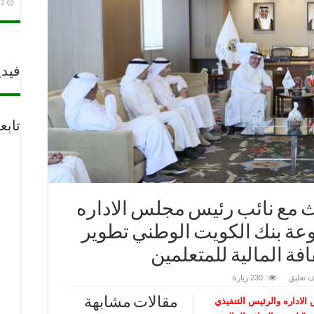
2 أغسطس، 2026
فيدي
تابع
حث مع نائب رئيس مجلس الاداره
عة بنك الكويت الوطني تطوير
افة المالية للمتعلمين
 تعليق
230 زيارة
مقالات مشابهة
الاداره والرئيس التنفيذي