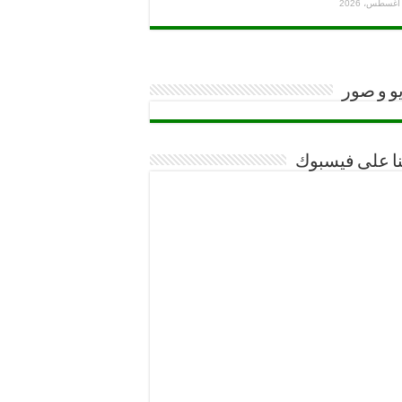
و و صور
نا على فيسبوك