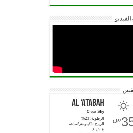
 الفيديو
قس
Al ‘Atabah
Clear Sky
3
س
الرطوبة: 23%
الرياح: 4كيلومتر/ساعة
غ.ش.غ