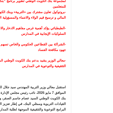
لمجموعة بنك الكويت الوطني تطوير برنامج “بنكي” 
للمتعلمين
-بروتوكول تعاون مشترك بين «التربية» وبنك الكو
المالي و ترسيخ قيم الولاء والانتماء والمسؤولية ا
-الطبطبائي يؤكد أهمية غرس مفاهيم الادخار والا
السلوكيات الإيجابية في المدارس
-الشراكة بين القطاعين الحكومي والخاص تسهم ف
جهود مكافحة الفساد
-معالي الوزير يشيد بدعم بنك الكويت الوطني الم
التثقيفية والتوعوية في المدارس
استقبل معالي وزير التربية المهندس سيد جلال 
الموافق 7 مايو 2026، نائب رئيس مجل
بنك الكويت الوطني السيد عصام جاسم الصقر، 
القيادات التربوية وممثلي البنك، في إطار تعزيز 
البرامج التوعوية والتثقيفية الموجهة لطلبة المد