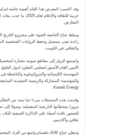
وقد اكتسب المعرض هذا العام أهمية خاصة لتزامن
عربية للثقافة والإعلام لعام 
المعارض.
وسلط جناح الجامعة الضوء على مشروع التاريخ ال
رائدة تعنى بتسجيل وحفظ الروايات الشخصية التي
والثقافي في الكويت.
واستمع الزوار إلى مقاطع صوتية مختارة لشخصيات
الأمين العام الأسبق لمجلس التعاون لدول الخليج ا
المهندسة الكيميائية والبتروكيماوية والناشطة في
والمؤسسة المشاركة والرئيسة التنفيذية السابقة
.
Kuwait Energy
وقدمت هذه التسجيلات سردا حيا يمتد من التقاليد 
مرورا بمحطاتها التاريخية المفصلية، وصولا إلى تط
للحضور نافذة أصيلة على الذاكرة الجمعية للبلاد،
ثقافي وأكاديمي.
وحظي جناح
AUK
باهتمام واسع من أفراد المجتمع