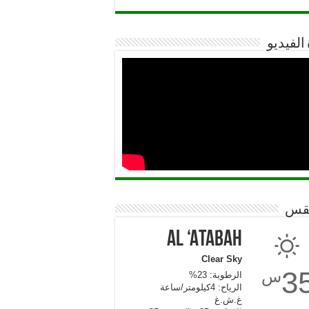
 الفيديو
قس
Al ‘Atabah
Clear Sky
3
س
الرطوبة: 23%
الرياح: 4كيلومتر/ساعة
غ.ش.غ