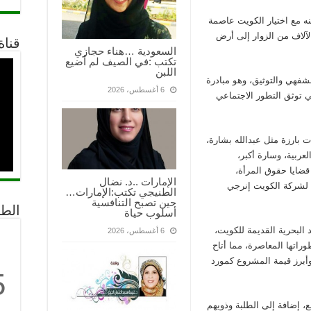
ه مع اختيار الكويت عاصمة
2025، ما جذب مئات الآلاف من الزوار إلى أرض
قناة
السعودية …هناء حجازي
تكتب :في الصيف لم أضيع
اللبن
شفهي والتوثيق، وهو مبادرة
6 أغسطس، 2026
 توثق التطور الاجتماعي
 بارزة مثل عبدالله بشارة،
لعربية، وسارة أكبر،
 قضايا حقوق المرأة،
الإمارات ..د. نضال
 لشركة الكويت إنرجي
الطنيجي تكتب:الإمارات…
حين تصبح التنافسية
الط
أسلوب حياة
البحرية القديمة للكويت،
6 أغسطس، 2026
وراتها المعاصرة، مما أتاح
 وأبرز قيمة المشروع كمورد
5
، إضافة إلى الطلبة وذويهم