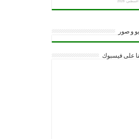
و و صور
نا على فيسبوك