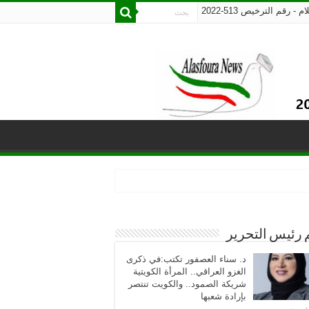
رقم الترخيص 513-2022
 رئيس التحرير
د. سناء العصفور تكتب:في ذكرى
الغزو العراقي.. المرأة الكويتية
شريكة الصمود.. والكويت تنتصر
بإرادة شعبها