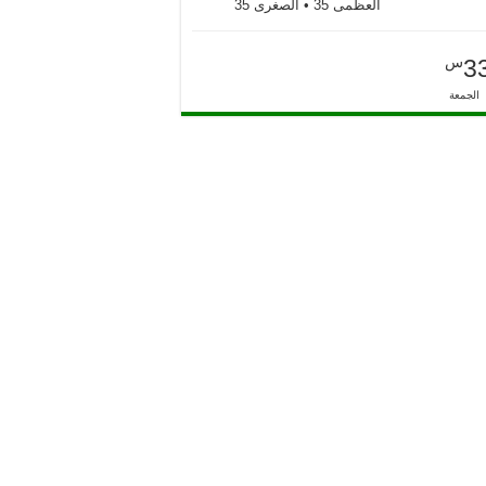
العظمى 35 • الصغرى 35
س
3
الجمعة