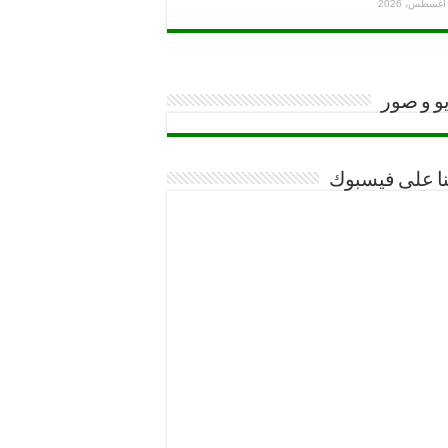
و و صور
نا على فيسبوك