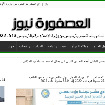
تصدر بترخيص من وزارة الإعلام - 
ل العالم
مملكة المرأة
سيدات رائدات
الدراسات والابحاث
حوار
فير اليابان أوجه التعاون البيئي في مجال الاستدامة والأمن الغذائي
الكويت ..وزيرة الشؤون ترأست الاجتماع الـ 11 لوزراء العمل بدول «التعاون» نيابة عن النائب
بقلم