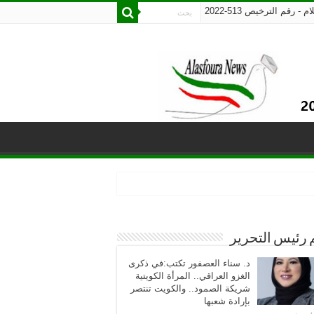
رقم الترخيص 513-2022
 رئيس التحرير
د. سناء العصفور تكتب:في ذكرى
الغزو العراقي.. المرأة الكويتية
شريكة الصمود.. والكويت تنتصر
بإرادة شعبها