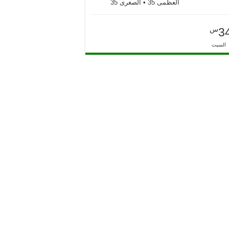
العظمى 35 • الصغرى 35
س
3
السبت