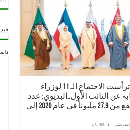
2 أغسطس، 2026
فيدي
تابع
الكويت ..وزيرة الشؤون ترأست الاجتماع الـ 11 لوزراء
بة عن النائب الأول..البديوي: عدد
العاملين بدول الخليج ارتفع من 27.9 مليوناً في عام 2020 إلى
اضف تعليق
996 زيارة