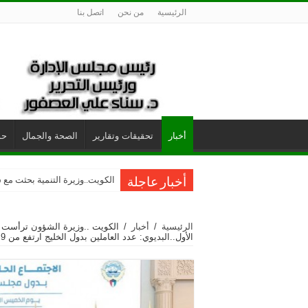
الرئيسية
من نحن
اتصل بنا
أخبار
تحقيقات وتقارير
الصحة والجمال
حو
الكويت..وزيرة التنمية بحثت مع س
أخبار عاجلة
الرئيسية
/
أخبار
/
الأول..البديوي: عدد العاملين بدول الخليج ارتفع من 27.9 مليوناً في عام 2020 إلى 34.9 مليوناً خلال 2024