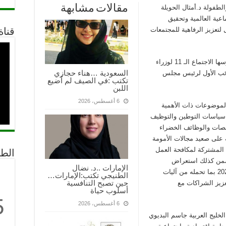
مقالات مشابهة
طفولة د.أمثال الحويلة
ماعية العالمية وتحقيق
 لتعزيز الرفاهية للمجتمعات
قناة
جاء ذلك في كلمة ألقتها الوزيرة الحويلة خلال ترؤسها الاجتماع الـ 11 لوزراء
السعودية …هناء حجازي
ائب الأول لرئيس مجلس
تكتب :في الصيف لم أضيع
اللبن
6 أغسطس، 2026
الموضوعات ذات الأهمية
سياسات التوطين والتوظيف
نصات والوظائف الخضراء
 على صعيد مجالات الأمومة
 المشتركة لمكافحة العمل
الط
تضمن كذلك استعراض
الإمارات ..د. نضال
مبادرات استراتيجية للجنة وزراء العمل 2024 – 2029 بما تحمله من آليات
الطنيجي تكتب:الإمارات…
حين تصبح التنافسية
زيز الشراكات مع
أسلوب حياة
5
6 أغسطس، 2026
لخليج العربية جاسم البديوي