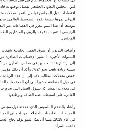
في كلمة له إن الاجتماع يقام في ظل مؤشرات إيجا
لدول مجلس التعاون الخليجي بفضل توجيهات قادة
اقتصادات دول المجلس تواصل النمو بمعدلات متزا
موضحا أن هذا النمو يتعزز في القطاعات غير ال
الرئيسي للتنمية مدفوعة بالرؤى والمشاريع الطموح
المجلس.
وأضاف البديوي أن سوق العمل الخليجية شهدت ك
السنوات الأخيرة إذ تشير الإحصائيات الصادرة عن
بنسبة زيادة بلغت نحو 24%. و
خفض معدلات البطالة، لافتا إلى أن هذه الزيادة ت
في دول المنطقة، مشيرا إلى أن المجتمعات الخليج
في معدلات المشاركة بسوق العمل التي تجاوزت ال
القادرة على استيعاب هذه الطاقة وتوظيفها.
وأشاد بالتقدم الملموس الذي حققته دول مجلس ا
في عام 2019، مبينا أن هذا النمو يؤكد ن
داعمة للمرأة.