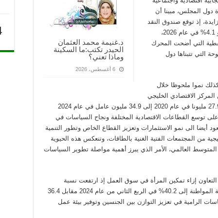
بية اقتصادية واجتماعية
 دول المجلس، مبينا أن
يدة، إذ توقع صندوق النقد
4
الدولي نموها بنسبة تفوق المتوسط العالمي بنحو 4.1% في عام 2026،
د.غنيمة محمد العثمان
نفطية التي أضحت المحرك
الحيدر تكتب:ما السكينة
ة التي تتبناها دول
وماذا تعني؟
6 أغسطس، 2026
ذلك نموا ملحوظا خلال
 المركز الاقتصادي الخليجي
إلى ارتفاع عدد العاملين في مجلس التعاون من 27.9 مليونا في عام 2020 إلى 34.9 مليون عامل في عام 2024
أكد أن ذلك مؤشر على توسع القطاعات الاقتصادية المختلفة ونجاح السياسات في
عود أيضا الى نمو الاستثمارات وتعزيز القطاع الخاص وتطور التنمية
ية من المجتمعات الفتية الغنية بالطاقات، وتنعكس هذه الحيوية
متوسط العالمي، الأمر الذي يبرز أهمية مواصلة تطوير السياسات
لتعاون إزاء تمكين المرأة في سوق العمل إذ ارتفعت نسبة
المواطنات الخليجيات العاملات من إجمالي العمالة المواطنة إلى 40.2% في الربع الثاني من عام 2024 مقابل 36.4
جاح السياسات الرامية في تعزيز التوازن بين الجنسين وتوفير بيئة عمل