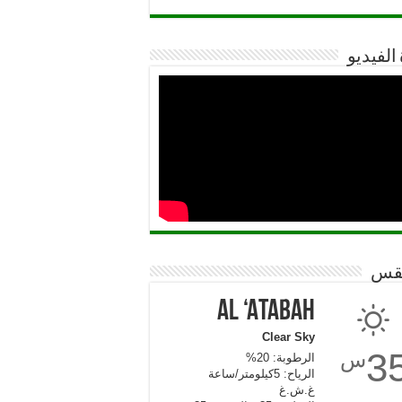
 الفيديو
قس
Al ‘Atabah
Clear Sky
3
س
الرطوبة: 20%
الرياح: 5كيلومتر/ساعة
غ.ش.غ