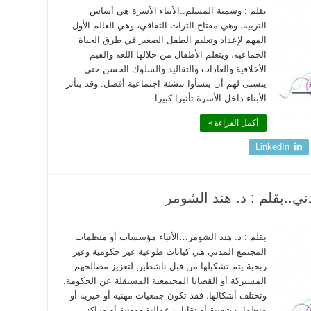
بقلم : وسمية المسلم..الأنباء الأسرة هي أساس
التربية، وهي مفتاح التراث الثقافي، وهي العالم الأول
المهم لإعداد وتعليم الطفل الصغير في طرق الحياة
الجماعية، ويتعلم الأطفال من خلالها اللغة والقيم
الأخلاقية والعادات والتقاليد والسلوك الحسن حتى
يتسنى لهم أن ينشأوا تنشئة اجتماعية أفضل. وقد يتأثر
الأبناء داخل الأسرة تأثيرا كبيرا …
أكمل القراءة »
LinkedIn
..بقلم : د. هند الشومر
بقلم : د. هند الشومر…الأنباء مؤسسات أو منظمات
المجتمع المدني هي كيانات طوعية غير حكومية وغير
ربحية يتم تشكيلها من قبل ناشطين لتعزيز مصالحهم
المشتركة أو القضايا المجتمعية المستقلة عن الحكومة.
وتختلف أشكالها، فقد تكون جمعيات مهنية أو خيرية أو
منظمات شعبية أو نقابات عمالية ومهنية أو مراكز