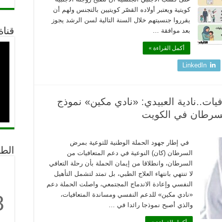
كويتية ويعتبر أولاده القصّر كويتيين بالتجنس ولهم أن
يقرروا جنسيتهم خلال السنة التالية لسن الرشد يجوز
قناة
بعد موافقة …
أكمل القراءة »
LinkedIn
يات..نادية العبيدي: «نادي مكين» نموذج
السرطان في الكويت
في إطار جهود الحملة الوطنية للتوعية بمرض
الط
السرطان (كان) النوعية في دعم المتعافيات من
السرطان، وانطلاقا من إيمان الحملة بأن رحلة التعافي
لا تنتهي بانتهاء العلاج الطبي، بل تمتد لتشمل التأهيل
النفسي وإعادة الاندماج المجتمعي، واصلت الحملة دعم
8
«نادي مكين» للدعم النفسي ومساندة المتعافيات،
والذي أصبح نموذجا رائدا في …