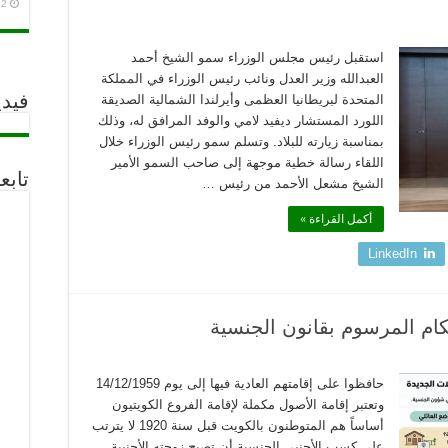
2 أغسطس، 2026
استقبل رئيس مجلس الوزراء سمو الشيخ أحمد
العبدالله وزير العدل ونائب رئيس الوزراء في المملكة
المتحدة لبريطانيا العظمى وأيرلندا الشمالية الصديقة
فيدي
اللورد المستشار ديفيد لامي والوفد المرافق له، وذلك
بمناسبة زيارته للبلاد. وتسلم سمو رئيس الوزراء خلال
اللقاء رسالة خطية موجهة إلى صاحب السمو الأمير
تابع
الشيخ مشعل الأحمد من رئيس …
أكمل القراءة »
LinkedIn
ام المرسوم بقانون الجنسية
حافظوا على إقامتهم العادية فيها إلى يوم 14/12/1959
وتعتبر إقامة الأصول مكملة لإقامة الفروع الكويتيون
أساساً هم المتوطنون بالكويت قبل سنة 1920 لا يترتب
على كسب الأجنبي الجنسية أن تصبح زوجته الأجنبية