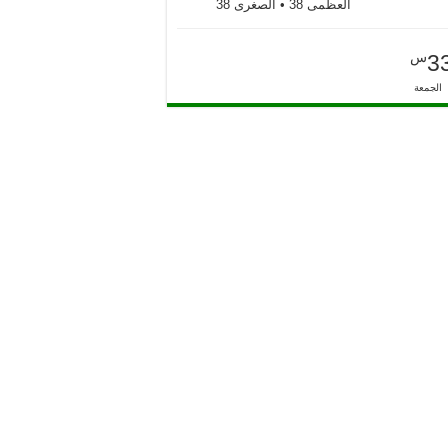
العظمى 38 • الصغرى 38
س
3
الجمعة