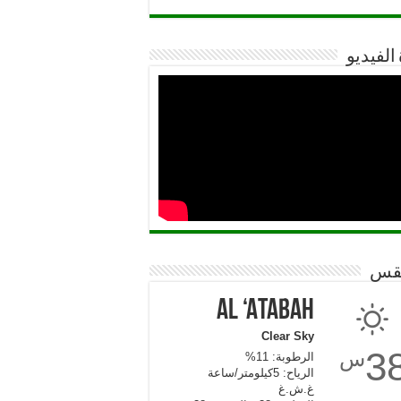
 الفيديو
قس
Al ‘Atabah
Clear Sky
3
س
الرطوبة: 11%
الرياح: 5كيلومتر/ساعة
غ.ش.غ