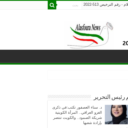
رقم الترخيص 513-2022
 رئيس التحرير
د. سناء العصفور تكتب:في ذكرى
الغزو العراقي.. المرأة الكويتية
شريكة الصمود.. والكويت تنتصر
بإرادة شعبها