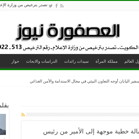
تصدر بترخيص من وزارة الإعلام - 
 العالم
مملكة المرأة
سيدات رائدات
الدراسات والابحاث
حوار
زو المطابخ العالمية
فير اليابان أوجه التعاون البيئي في مجال الاستدامة والأمن الغذائي
بقلم
الة خطية موجهة إلى الأمير من رئيس