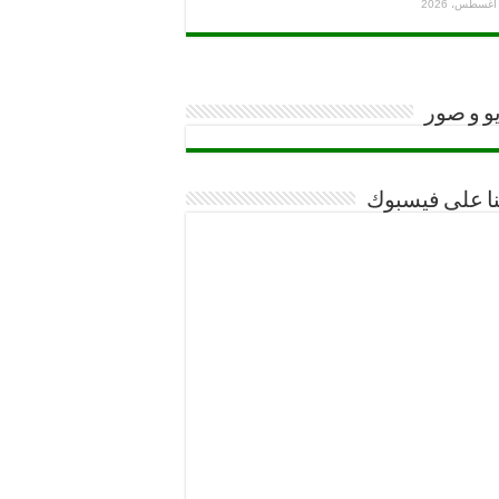
و و صور
نا على فيسبوك